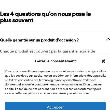
Les 4 questions qu'on nous pose le
plus souvent
Quelle garantie sur un produit d'occasion ?
Chaque produit est couvert par la garantie légale de
conformité, à laquelle nous ajoutons notre garantie
Gérer le consentement
commerciale de 1 à 2 ans selon l'appareil et son état. La
durée exacte est indiquée sur chaque fiche produit.
Pour offrir les meilleures expériences, nous utilisons des technologies telles
que les cookies pour stocker et/ou accéder aux informations des appareils.
Le fait de consentir à ces technologies nous permettra de traiter des
données telles que le comportement de navigation ou les ID uniques sur
Comment vos produits sont-ils contrôlés ?
ce site. Le fait de ne pas consentir ou de retirer son consentement peut
avoir un effet négatif sur certaines caractéristiques et fonctions.
Puis-je retourner un produit qui ne me convient pas ?
Accepter