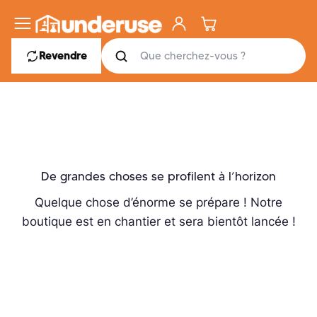
Aller
au
Ouvrir le menu des rayons
Créer un compte ou se co
Panier
Rechercher
contenu
Rechercher un produit
Revendre
De grandes choses se profilent à l’horizon
Quelque chose d’énorme se prépare ! Notre
boutique est en chantier et sera bientôt lancée !