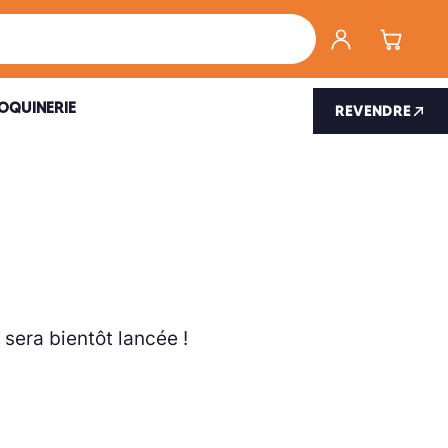
Créer un com
Panier
OQUINERIE
REVENDRE
sera bientôt lancée !