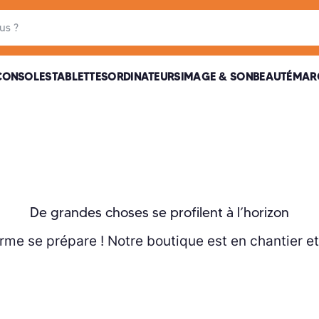
it
CONSOLES
TABLETTES
ORDINATEURS
IMAGE & SON
BEAUTÉ
MAR
De grandes choses se profilent à l’horizon
me se prépare ! Notre boutique est en chantier et 