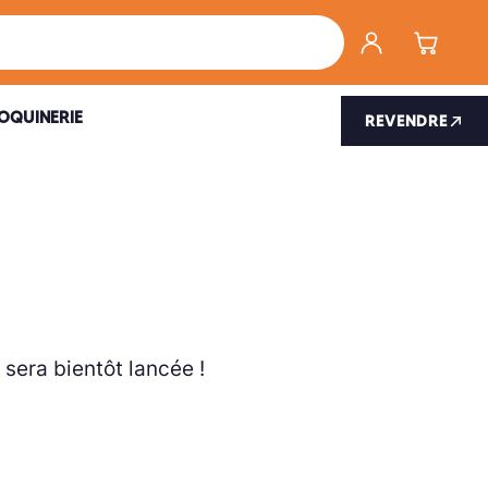
Créer un com
Panier
OQUINERIE
REVENDRE
sera bientôt lancée !