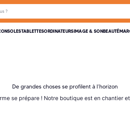
it
CONSOLES
TABLETTES
ORDINATEURS
IMAGE & SON
BEAUTÉ
MAR
De grandes choses se profilent à l’horizon
me se prépare ! Notre boutique est en chantier et 